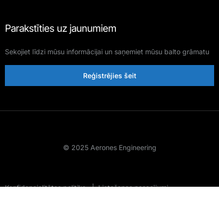
Parakstīties uz jaunumiem
Sekojiet līdzi mūsu informācijai un saņemiet mūsu balto grāmatu
Reģistrējies šeit
© 2025 Aerones Engineering
Konfidencialitātes politika
|
Lietošanas nosacījumi