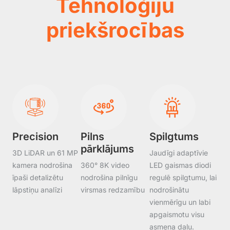
Tehnoloģiju
priekšrocības
Precision
Pilns
Spilgtums
pārklājums
3D LiDAR un 61 MP
Jaudīgi adaptīvie
kamera nodrošina
360° 8K video
LED gaismas diodi
īpaši detalizētu
nodrošina pilnīgu
regulē spilgtumu, lai
lāpstiņu analīzi
virsmas redzamību
nodrošinātu
vienmērīgu un labi
apgaismotu visu
asmeņa daļu.