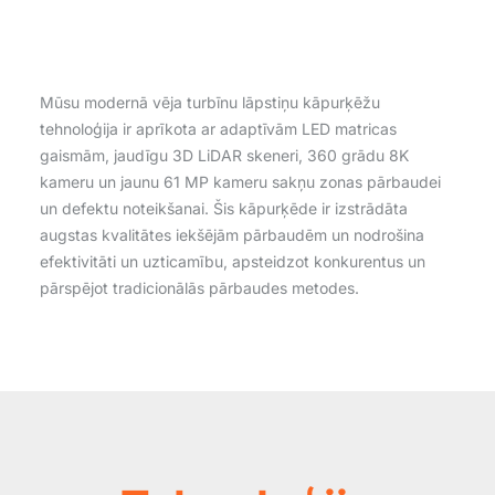
Mūsu modernā vēja turbīnu lāpstiņu kāpurķēžu
tehnoloģija ir aprīkota ar adaptīvām LED matricas
gaismām, jaudīgu 3D LiDAR skeneri, 360 grādu 8K
kameru un jaunu 61 MP kameru sakņu zonas pārbaudei
un defektu noteikšanai. Šis kāpurķēde ir izstrādāta
augstas kvalitātes iekšējām pārbaudēm un nodrošina
efektivitāti un uzticamību, apsteidzot konkurentus un
pārspējot tradicionālās pārbaudes metodes.