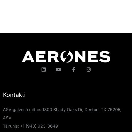
Kontakti
ASV galvenā mītne: 1800 Shady Oaks Dr, Denton, TX 76205,
ASV
Tālrunis:
+1 (940) 923-0649