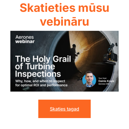
Skatieties mūsu
vebināru
Skaties tagad