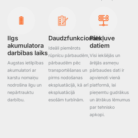
Ilgs
Daudzfunkcionāls
Piekļuve
akumulatora
datiem
Ideāli piemērots
darbības laiks
rūpnīcu pārbaudēm,
Visi iekšējās un
Augstas ietilpības
pārbaudēm pēc
ārējās asmeņu
akumulatori ar
transportēšanas un
pārbaudes dati ir
karstu nomaiņu
pirms nodošanas
apvienoti vienā
nodrošina ilgu un
ekspluatācijā, kā arī
platformā, lai
nepārtrauktu
ekspluatācijā
pieņemtu gudrākus
darbību.
esošām turbīnām.
un ātrākus lēmumus
par tehnisko
apkopi.