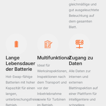
gleichmäßige und
gut ausgeleuchtete
Beleuchtung auf
dem gesamten
Blatt.
Lange
Multifunktional
Zugang zu
Lebensdauer
Daten
Ideal für
der Batterie
Werksinspektionen,
Alle Daten zur
Hot-Swap-fähige
Inspektionen nach
internen und
Batterien mit hoher
dem Transport und
externen
Kapazität für einen
vor der
Blattinspektion auf
langen,
Inbetriebnahme
einer Plattform für
unterbrechungsfreien
sowie für Turbinen
intelligentere und
Betrieb.
im Betrieb.
schnellere