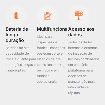
Bateria de
Multifuncional
Acesso aos
longa
dados
Ideal para
duração
inspeções de
Todos os dados
Baterias de alta
fábrica, inspeções
internos e externos
capacidade de
pós-transporte e
de inspeção de
troca a quente para
estágios de pré-
lâminas combinados
operações longas e
comissionamento,
em uma única
ininterruptas.
bem como em
plataforma para
turbinas
decisões de
operacionais.
manutenção mais
inteligentes e
rápidas