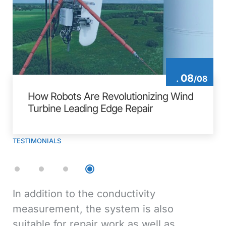
08
.
/
08
How Robots Are Revolutionizing Wind
Turbine Leading Edge Repair
TESTIMONIALS
y
Currently, it is essential to robotiz
also
maintenance activities to reduce
ll as
accidents, increase productivity a