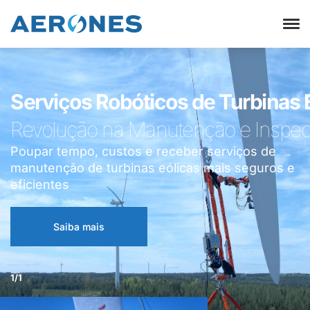
Serviços Robóticos de Turbinas 
Revolução na Manutenção e Inspe
Poupar tempo, custos e receber serviços de
manutenção de turbinas eólicas mais seguros e
eficientes
Saiba mais
1/1