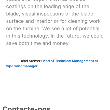
 of the
improve results. The potential is 
he blade
We used Aerones’ technology in 
leaning work
inspection and drainage hole clean
f potential
the Red Dirt and Thunder Ranch 
ure, we could
Plants, in Oklahoma (US). Aerone
tested on 14 units at Red Dirt and 
turbines at Thunder Ranch. It was
operational and economic success
Management at
Francisco J. Valle
Wind Innovation Pro
Owner at Enel Green Power
Contacte-nos