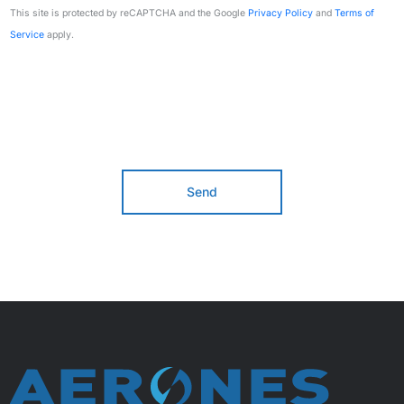
This site is protected by reCAPTCHA and the Google
Privacy Policy
and
Terms of
Service
apply.
Send